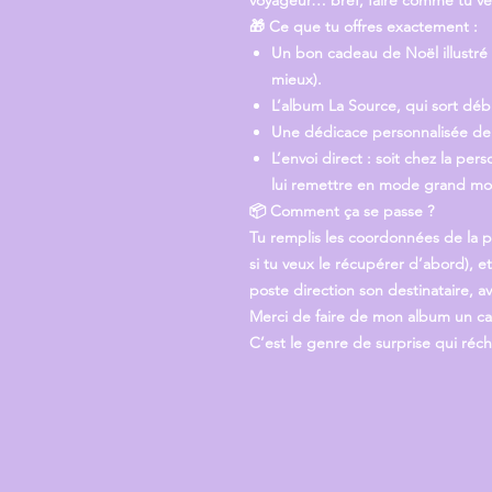
voyageur… bref, faire comme tu ve
🎁
Ce que tu offres exactement :
Un
bon cadeau de Noël illustré
mieux).
L’
album La Source
, qui sort déb
Une
dédicace personnalisée
de 
L’envoi direct : soit chez la pers
lui remettre en mode grand m
📦
Comment ça se passe ?
Tu remplis les coordonnées de la p
si tu veux le récupérer d’abord), e
poste direction son destinataire, a
Merci de faire de mon album un c
C’est le genre de surprise qui réc