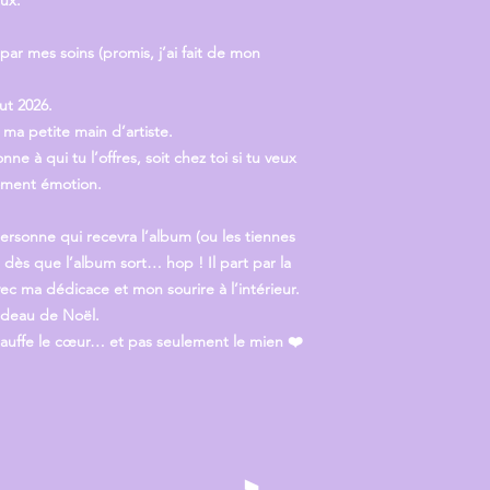
ux.
Vérifier que la bo
Le bon cadeau est u
en main propre.
recevoir une env
sera envoyé ultérieu
Merci de vous assure
 par mes soins
(promis, j’ai fait de mon
Saule et son équipe 
L’adresse postale 
responsables en cas 
Le destinataire di
perte ou vol du co
ut 2026.
adaptée à la réce
erreur d’adresse 
ma petite main d’artiste.
Le
bon cadeau impri
impossibilité de li
onne à qui tu l’offres, soit chez toi si tu veux
immédiatement au té
services postaux.
Il n’est
pas envoyé pa
oment émotion.
En cas de doute ou d
disponible via l’adress
ersonne qui recevra l’album (ou les tiennes
t dès que l’album sort… hop ! Il part par la
vec ma dédicace et mon sourire à l’intérieur.
adeau de Noël.
hauffe le cœur… et pas seulement le mien ❤️