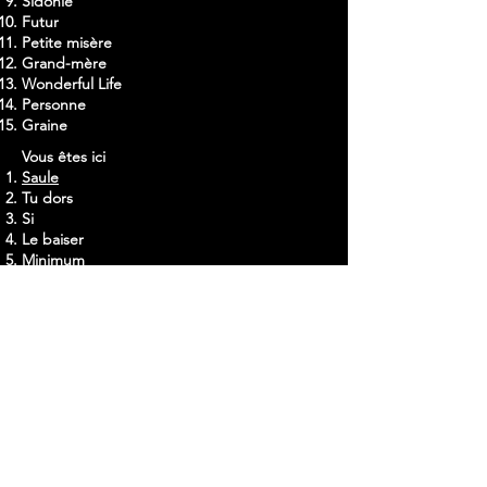
Sidonie
Futur
Petite misère
Grand-mère
Wonderful Life
Personne
Graine
Vous êtes ici
Saule
Tu dors
Si
Le baiser
Minimum
Madame Pipi
Tête ailleurs
Le temps passe
Le boss
Peter Pan
Murphy
Le bal des timides
Mon extraterrestre
L’Opéra