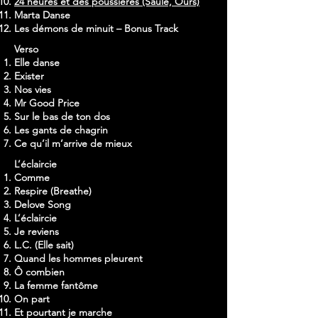
24 heures et des poussières (Saule, Ours)
Marta Danse
Les démons de minuit – Bonus Track
Verso
Elle danse
Exister
Nos vies
Mr Good Price
Sur le bas de ton dos
Les gants de chagrin
Ce qu’il m’arrive de mieux
L’éclaircie
Comme
Respire (Breathe)
Delove Song
L’éclaircie
Je reviens
L.C. (Elle sait)
Quand les hommes pleurent
Ô combien
La femme fantôme
On part
Et pourtant je marche